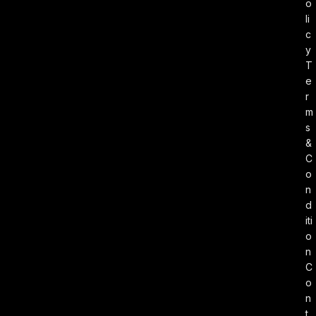
o
li
c
y
T
e
r
m
s
&
C
o
n
d
iti
o
n
C
o
n
t