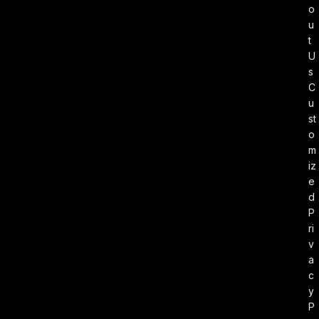
o
u
t
U
s
C
u
st
o
m
iz
e
d
P
ri
v
a
c
y
P